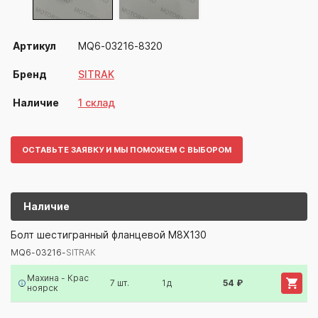
Артикул
MQ6-03216-8320
Бренд
SITRAK
Наличие
1 склад
ОСТАВЬТЕ ЗАЯВКУ И МЫ ПОМОЖЕМ С ВЫБОРОМ
Наличие
MQ6-03216-
SITRAK
Болт шестигранный фланцевой M8X130
MQ6-03216-
SITRAK
Артикул/Бренд
Наименование
Поставщик/Склад
Наличи
Махина - Крас
7 шт.
1д
54 ₽
ноярск