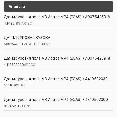
Аналоги
INF12918
STARTEC
Датчик уровня пола MB Actros MP4 (ECAS) \ A0075425918
INF12918
STARTEC
Артикул/Бренд
Наименование
Поставщик/Склад
Наличи
A007542591
MERCEDES-BENZ
ДАТЧИК УРОВНЯ КУЗОВА
A007542591
MERCEDES-BENZ
4410502030
WABCO
Датчик уровня пола MB Actros MP4 (ECAS) \ A0075425918
4410502030
WABCO
14016203
EBS
Датчик уровня пола MB Actros MP4 (ECAS) \ 4410502030
14016203
EBS
01346VLT
ViLiTan
Датчик уровня пола MB Actros MP4 (ECAS) \ 4410502000
01346VLT
ViLiTan