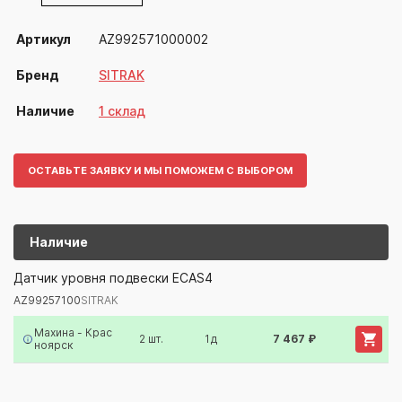
Артикул
AZ992571000002
Бренд
SITRAK
Наличие
1 склад
ОСТАВЬТЕ ЗАЯВКУ И МЫ ПОМОЖЕМ С ВЫБОРОМ
Наличие
AZ99257100
SITRAK
Датчик уровня подвески ECAS4
AZ99257100
SITRAK
Артикул/Бренд
Наименование
Поставщик/Склад
Наличи
Махина - Крас
2 шт.
1д
7 467 ₽
ноярск