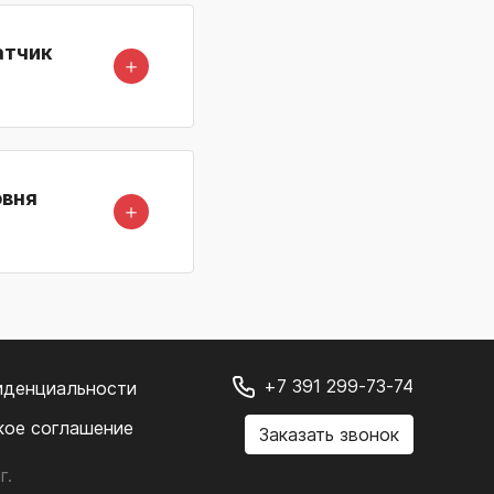
атчик
＋
овня
＋
+7 391 299-73-74
иденциальности
кое соглашение
Заказать звонок
г.
.