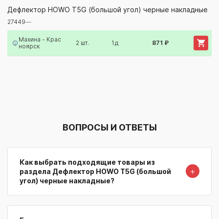
27449
—
Дефлектор HOWO T5G (большой угол) черные накладные
27449
—
Артикул/Бренд
Наименование
Поставщик/Склад
Наличи
Махина - Крас
2 шт.
1д
871 ₽
ноярск
ВОПРОСЫ И ОТВЕТЫ
Как выбрать подходящие товары из
＋
раздела Дефлектор HOWO T5G (большой
угол) черные накладные?