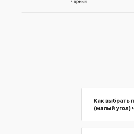
черный
Как выбрать 
(малый угол)