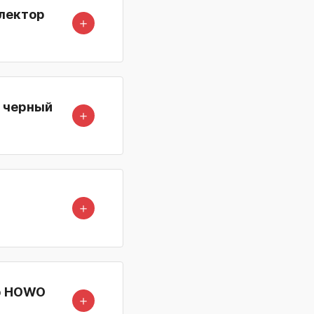
флектор
＋
) черный
＋
＋
ор HOWO
＋