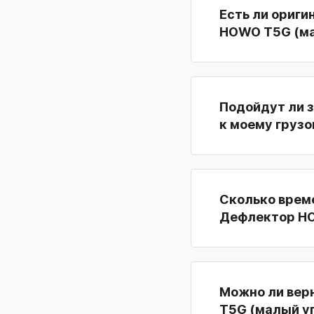
Есть ли ориги
HOWO T5G (ма
Подойдут ли 
к моему грузо
Сколько време
Дефлектор HO
Можно ли вер
T5G (малый уг