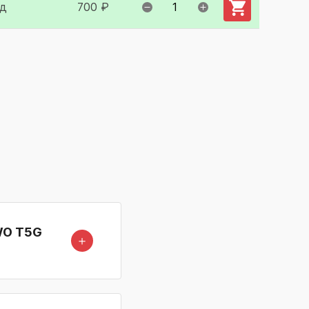
1д
700 ₽
WO T5G
＋