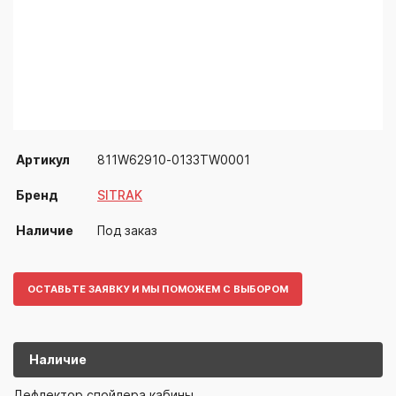
Артикул
811W62910-0133TW0001
Бренд
SITRAK
Наличие
Под заказ
ОСТАВЬТЕ ЗАЯВКУ И МЫ ПОМОЖЕМ С ВЫБОРОМ
Наличие
811W62910-
SITRAK
Дефлектор спойлера кабины