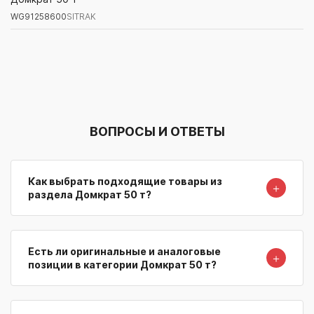
WG91258600
SITRAK
Артикул/Бренд
Наименование
Поставщик/Склад
Наличи
ВОПРОСЫ И ОТВЕТЫ
Как выбрать подходящие товары из
＋
раздела Домкрат 50 т?
Есть ли оригинальные и аналоговые
＋
позиции в категории Домкрат 50 т?