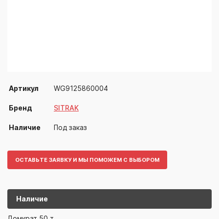
Артикул
WG9125860004
Бренд
SITRAK
Наличие
Под заказ
ОСТАВЬТЕ ЗАЯВКУ И МЫ ПОМОЖЕМ С ВЫБОРОМ
Наличие
WG91258600
SITRAK
Домкрат 50 т