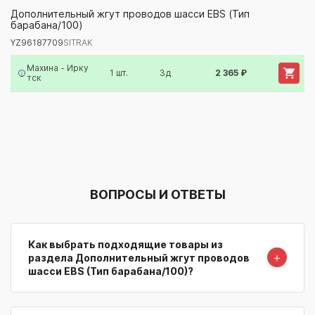
YZ96187709
SITRAK
Дополнительный жгут проводов шасси EBS (Тип
барабана/100)
Артикул/Бренд
Наименование
Поставщик/Склад
Наличи
YZ96187709
SITRAK
Махина - Ирку
1 шт.
3д
2 365 ₽
тск
ВОПРОСЫ И ОТВЕТЫ
Как выбрать подходящие товары из
＋
раздела Дополнительный жгут проводов
шасси EBS (Тип барабана/100)?