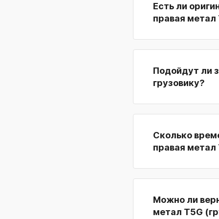
Есть ли ориги
правая метал 
Подойдут ли з
грузовику?
Сколько време
правая метал 
Можно ли верн
метал T5G (гр