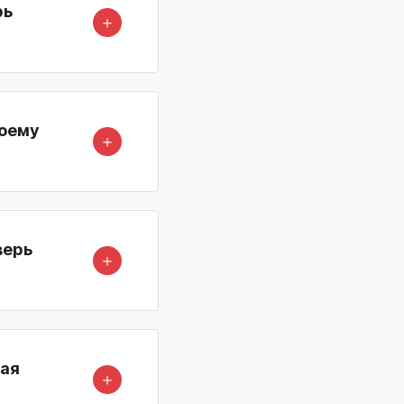
рь
＋
моему
＋
верь
＋
вая
＋