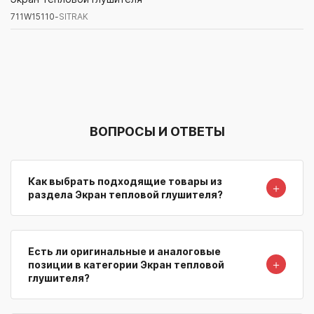
711W15110-
SITRAK
Артикул/Бренд
Наименование
Поставщик/Склад
Наличи
ВОПРОСЫ И ОТВЕТЫ
Как выбрать подходящие товары из
＋
раздела Экран тепловой глушителя?
Есть ли оригинальные и аналоговые
＋
позиции в категории Экран тепловой
глушителя?