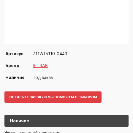
Артикул
711W15110-0443
Бренд
SITRAK
Наличие
Под заказ
ОСТАВЬТЕ ЗАЯВКУ И МЫ ПОМОЖЕМ С ВЫБОРОМ
Наличие
711W15110-
SITRAK
Экран тепловой глушителя