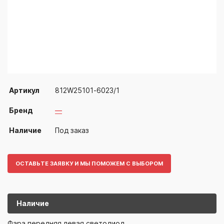
Артикул
812W25101-6023/1
Бренд
—
Наличие
Под заказ
ОСТАВЬТЕ ЗАЯВКУ И МЫ ПОМОЖЕМ С ВЫБОРОМ
Наличие
812W25101-
—
Фара передняя левая светодиод.