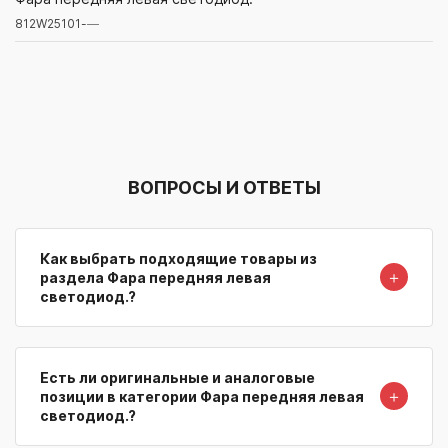
812W25101-
—
Артикул/Бренд
Наименование
Поставщик/Склад
Наличи
ВОПРОСЫ И ОТВЕТЫ
Как выбрать подходящие товары из
＋
раздела Фара передняя левая
светодиод.?
Есть ли оригинальные и аналоговые
＋
позиции в категории Фара передняя левая
светодиод.?