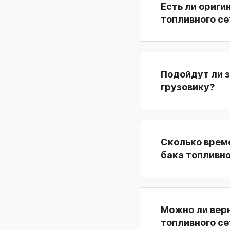
Есть ли ориги
топливного с
Подойдут ли з
грузовику?
Сколько време
бака топливн
Можно ли верн
топливного се