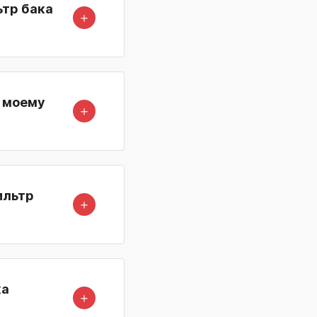
ьтр бака
＋
к моему
＋
ильтр
＋
ка
＋