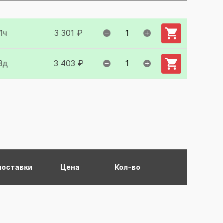
1ч
3 301 ₽
3д
3 403 ₽
поставки
Цена
Кол-во
Добавить в ко