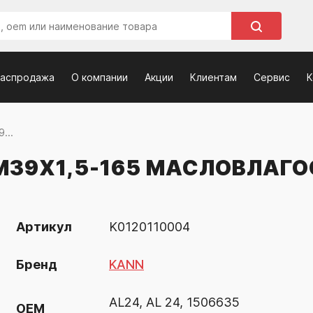
распродажа
О компании
Акции
Клиентам
Сервис
К
...
39Х1,5-165 МАСЛОВЛАГО
Артикул
K0120110004
Бренд
KANN
AL24, AL 24, 1506635
OEM