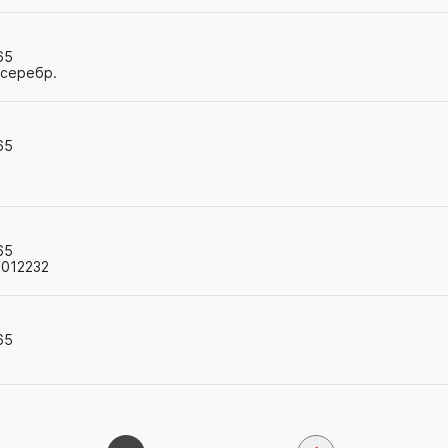
65
 серебр.
65
65
9012232
65