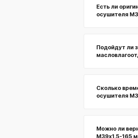
Есть ли ориги
осушителя М3
Подойдут ли з
масловлагоот
Сколько време
осушителя М3
Можно ли вер
М39х1,5-165 м