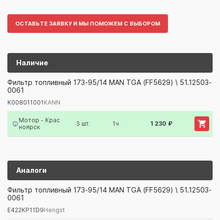
ОСТАВЬТЕ ЗАЯВКУ И МЫ ПОМОЖЕМ С ВЫБОРОМ
Наличие
K008011001
KANN
Фильтр топливный 173-95/14 MAN TGA (FF5629) \ 51.12503-
0061
Артикул/Бренд
Наименование
Поставщик/Склад
Наличи
K008011001
KANN
Мотор - Крас
3 шт.
1ч
1 230 ₽
ноярск
Аналоги
E422KP11D9
Hengst
Фильтр топливный 173-95/14 MAN TGA (FF5629) \ 51.12503-
0061
Артикул/Бренд
Наименование
Поставщик/Склад
Наличи
E422KP11D9
Hengst