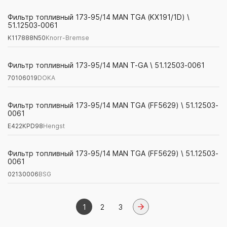
K117888N50
Knorr-Bremse
Фильтр топливный 173-95/14 MAN TGA (KX191/1D) \
51.12503-0061
K117888N50
Knorr-Bremse
70106019
DOKA
Фильтр топливный 173-95/14 MAN T-GA \ 51.12503-0061
70106019
DOKA
E422KPD98
Hengst
Фильтр топливный 173-95/14 MAN TGA (FF5629) \ 51.12503-
0061
E422KPD98
Hengst
02130006
BSG
Фильтр топливный 173-95/14 MAN TGA (FF5629) \ 51.12503-
0061
02130006
BSG
1
2
3