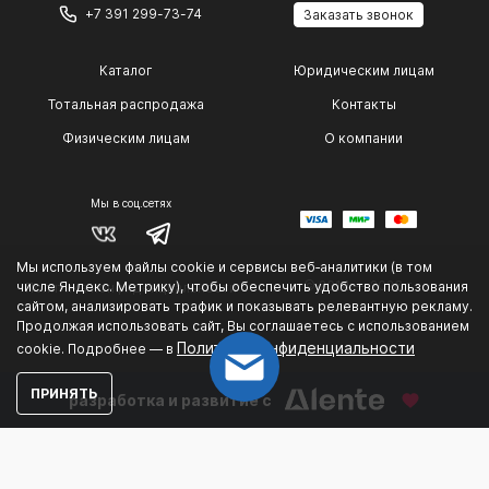
+7 391 299-73-74
Заказать звонок
Каталог
Юридическим лицам
Тотальная распродажа
Контакты
Физическим лицам
О компании
Мы в соц.сетях
Мы используем файлы cookie и сервисы веб‑аналитики (в том
© 2014 — 2026 г.
числе Яндекс. Метрику), чтобы обеспечить удобство пользования
Политика конфиденциальности
сайтом, анализировать трафик и показывать релевантную рекламу.
.
Продолжая использовать сайт, Вы соглашаетесь с использованием
Политике конфиденциальности
cookie. Подробнее — в
ПРИНЯТЬ
разработка и развитие с
Could not connect to the reCAPTCHA service. Please
check your internet connection and reload to get a