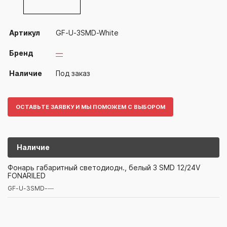
Артикул
GF-U-3SMD-White
Бренд
—
Наличие
Под заказ
ОСТАВЬТЕ ЗАЯВКУ И МЫ ПОМОЖЕМ С ВЫБОРОМ
Наличие
GF-U-3SMD-
—
Фонарь габаритный светодиодн., белый 3 SMD 12/24V
FONARILED
Артикул/Бренд
Наименование
Поставщик/Склад
Наличи
GF-U-3SMD-
—