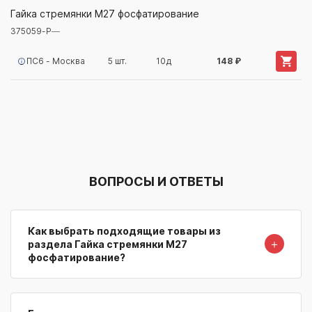
375059-Р
—
Гайка стремянки М27 фосфатирование
375059-Р
—
Артикул/Бренд
Наименование
Поставщик/Склад
Наличи
ПС6 - Москва
5 шт.
10д
148 ₽
ВОПРОСЫ И ОТВЕТЫ
Как выбрать подходящие товары из
＋
раздела Гайка стремянки М27
фосфатирование?