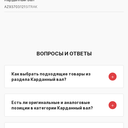
AZ93703121
SITRAK
Артикул/Бренд
Наименование
Поставщик/Склад
Наличи
ВОПРОСЫ И ОТВЕТЫ
Как выбрать подходящие товары из
＋
раздела Карданный вал?
Есть ли оригинальные и аналоговые
＋
позиции в категории Карданный вал?