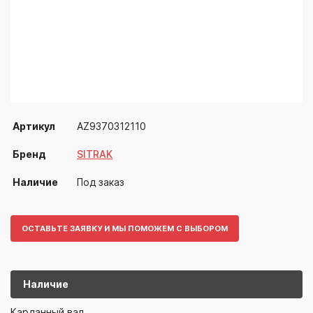
Артикул
AZ9370312110
Бренд
SITRAK
Наличие
Под заказ
ОСТАВЬТЕ ЗАЯВКУ И МЫ ПОМОЖЕМ С ВЫБОРОМ
Наличие
AZ93703121
SITRAK
Карданный вал