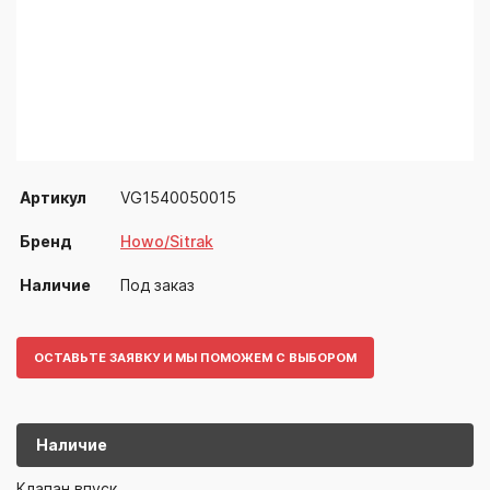
Артикул
VG1540050015
Бренд
Howo/Sitrak
Наличие
Под заказ
ОСТАВЬТЕ ЗАЯВКУ И МЫ ПОМОЖЕМ С ВЫБОРОМ
Наличие
VG15400500
Howo/Sitrak
Клапан впуск