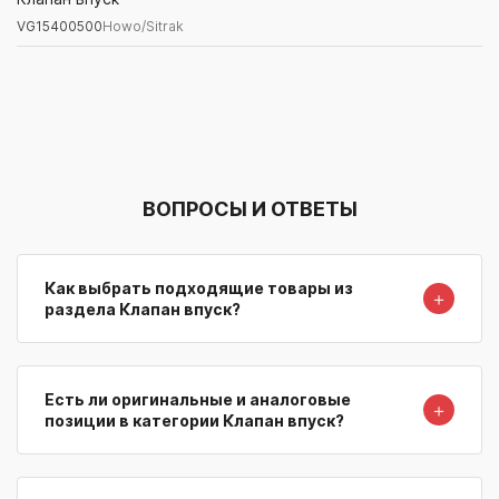
VG15400500
Howo/Sitrak
Артикул/Бренд
Наименование
Поставщик/Склад
Наличи
ВОПРОСЫ И ОТВЕТЫ
Как выбрать подходящие товары из
＋
раздела Клапан впуск?
Есть ли оригинальные и аналоговые
＋
позиции в категории Клапан впуск?