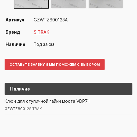
Артикул
GZWTZ800123A
Бренд
SITRAK
Наличие
Под заказ
ОСТАВЬТЕ ЗАЯВКУ И МЫ ПОМОЖЕМ С ВЫБОРОМ
Наличие
GZWTZ80012
SITRAK
Ключ для ступичной гайки моста VDP71
GZWTZ80012
SITRAK
Артикул/Бренд
Наименование
Поставщик/Склад
Наличи