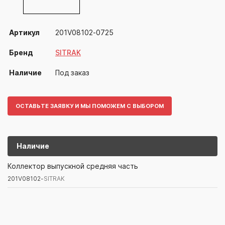
Артикул
201V08102-0725
Бренд
SITRAK
Наличие
Под заказ
ОСТАВЬТЕ ЗАЯВКУ И МЫ ПОМОЖЕМ С ВЫБОРОМ
Наличие
201V08102-
SITRAK
Коллектор выпускной средняя часть
201V08102-
SITRAK
Артикул/Бренд
Наименование
Поставщик/Склад
Наличи