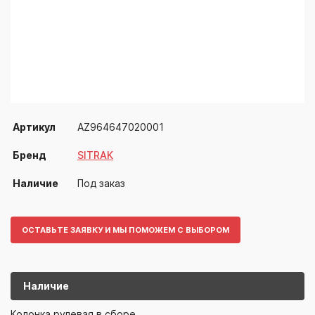
Артикул
AZ964647020001
Бренд
SITRAK
Наличие
Под заказ
ОСТАВЬТЕ ЗАЯВКУ И МЫ ПОМОЖЕМ С ВЫБОРОМ
Наличие
AZ96464702
SITRAK
Колонка рулевая в сборе