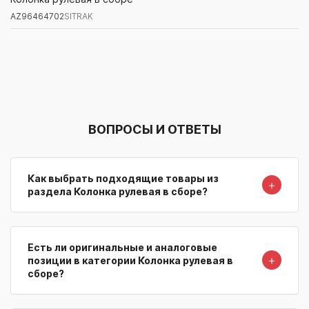
AZ96464702
SITRAK
Артикул/Бренд
Наименование
Поставщик/Склад
Наличи
ВОПРОСЫ И ОТВЕТЫ
Как выбрать подходящие товары из
＋
раздела Колонка рулевая в сборе?
Есть ли оригинальные и аналоговые
＋
позиции в категории Колонка рулевая в
сборе?