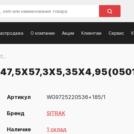
распродажа
О компании
Акции
Клиентам
Сервис
К
...
7,5Х57,3Х5,35Х4,95(0501
Артикул
WG9725220536+185/1
Бренд
SITRAK
Наличие
1 склад