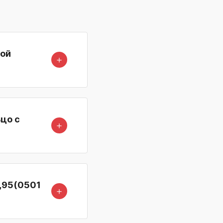
кой
＋
цо с
＋
4,95(0501
＋