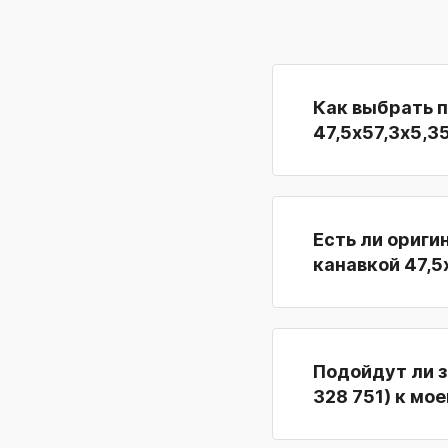
Как выбрать 
47,5х57,3х5,3
Есть ли ориги
канавкой 47,5
Подойдут ли з
328 751) к мо