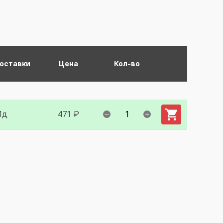
поставки
Цена
Кол-во
Добавить в ко
1д
471 ₽