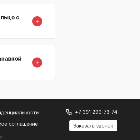
ольцо с
＋
анавкой
＋
+7 391 299-73-74
иденциальности
кое соглашение
Заказать звонок
г.
.