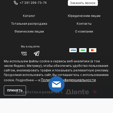
+7 391 299-73-74
Заказать звонок
Каталог
Юридическим лицам
Тотальная распродажа
Контакты
Физическим лицам
О компании
Мы в соц.сетях
Мы используем файлы cookie и сервисы веб‑аналитики (в том
© 2014 — 2026 г.
числе Яндекс. Метрику), чтобы обеспечить удобство пользования
Политика конфиденциальности
сайтом, анализировать трафик и показывать релевантную рекламу.
.
Продолжая использовать сайт, Вы соглашаетесь с использованием
Политике конфиденциальности
cookie. Подробнее — в
ПРИНЯТЬ
разработка и развитие с
Could not connect to the reCAPTCHA service. Please
check your internet connection and reload to get a