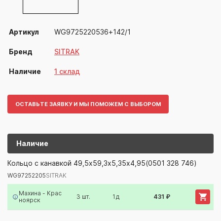
Артикул
WG9725220536+142/1
Бренд
SITRAK
Наличие
1 склад
ОСТАВЬТЕ ЗАЯВКУ И МЫ ПОМОЖЕМ С ВЫБОРОМ
Наличие
WG97252205
SITRAK
Кольцо с канавкой 49,5х59,3х5,35х4,95(0501 328 746)
WG97252205
SITRAK
Артикул/Бренд
Наименование
Поставщик/Склад
Наличи
Махина - Крас
3 шт.
1д
431 ₽
ноярск