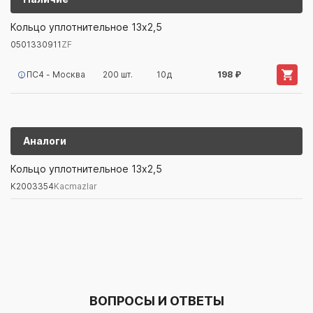
0501330911
ZF
Кольцо уплотнительное 13x2,5
0501330911
ZF
Артикул/Бренд
Наименование
Поставщик/Склад
Наличи
ПС4 - Москва
200 шт.
10д
198 ₽
Аналоги
K2003354
Kacmazlar
Кольцо уплотнительное 13x2,5
K2003354
Kacmazlar
Артикул/Бренд
Наименование
Поставщик/Склад
Наличи
ВОПРОСЫ И ОТВЕТЫ