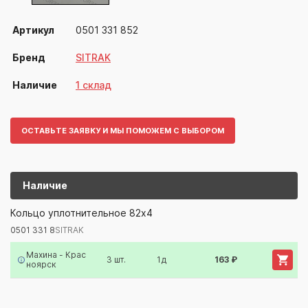
Артикул
0501 331 852
Бренд
SITRAK
Наличие
1 склад
ОСТАВЬТЕ ЗАЯВКУ И МЫ ПОМОЖЕМ С ВЫБОРОМ
Наличие
0501 331 8
SITRAK
Кольцо уплотнительное 82х4
0501 331 8
SITRAK
Артикул/Бренд
Наименование
Поставщик/Склад
Наличи
Махина - Крас
3 шт.
1д
163 ₽
ноярск