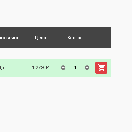
поставки
Цена
Кол-во
Добавить в ко
1д
1 279 ₽