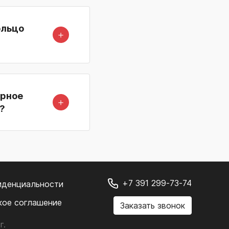
ольцо
＋
орное
＋
?
+7 391 299-73-74
иденциальности
кое соглашение
Заказать звонок
г.
.