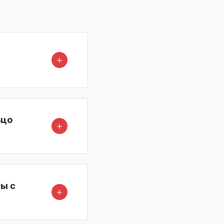
＋
ьцо
＋
ы с
＋