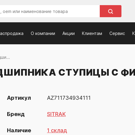
распродажа
О компании
Акции
Клиентам
Сервис
К
ши...
ДШИПНИКА СТУПИЦЫ С ФИ
Артикул
AZ711734934111
Бренд
SITRAK
Наличие
1 склад