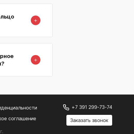
ольцо
＋
орное
＋
л?
+7 391 299-73-74
иденциальности
кое соглашение
Заказать звонок
г.
.