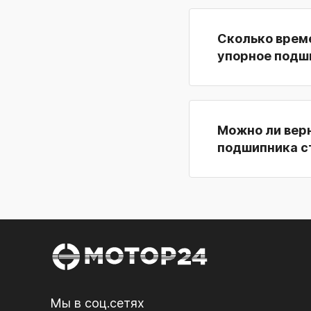
Сколько време
упорное подш
Можно ли верн
подшипника ст
Мы в соц.сетях