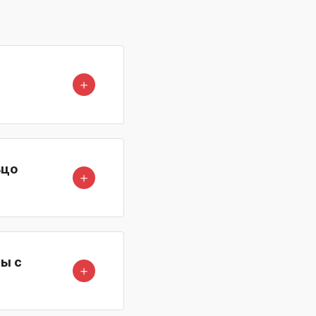
＋
ьцо
＋
ы с
＋