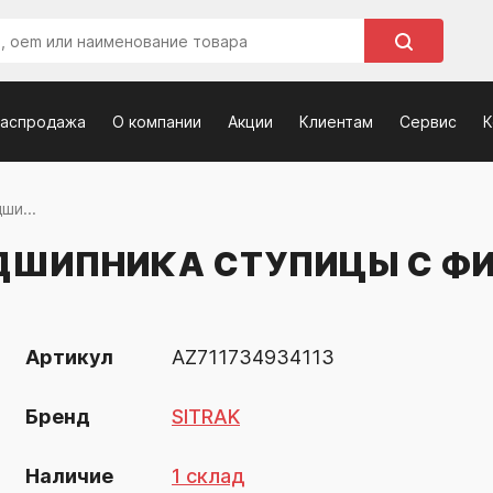
распродажа
О компании
Акции
Клиентам
Сервис
К
ши...
ДШИПНИКА СТУПИЦЫ С ФИ
Артикул
AZ711734934113
Бренд
SITRAK
Наличие
1 склад