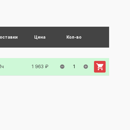
поставки
Цена
Кол-во
Добавить в ко
1ч
1 963 ₽