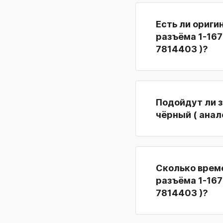
Есть ли ориги
разъёма 1-167
7814403 )?
Подойдут ли з
чёрный ( анал
Сколько време
разъёма 1-167
7814403 )?