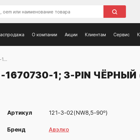
распродажа
О компании
Акции
Клиентам
Сервис
К
1...
1670730-1; 3-PIN ЧЁРНЫЙ
Артикул
121-3-02(NW8,5-90º)
Бренд
Авэлко