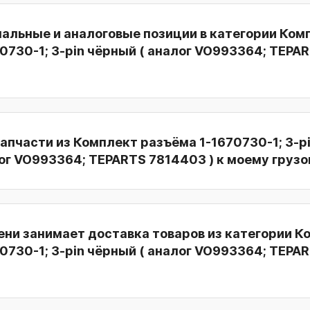
нальные и аналоговые позиции в категории Ком
0730-1; 3-pin чёрный ( аналог VO993364; TEPA
апчасти из Комплект разъёма 1-1670730-1; 3-p
ог VO993364; TEPARTS 7814403 ) к моему грузо
ни занимает доставка товаров из категории К
0730-1; 3-pin чёрный ( аналог VO993364; TEPA