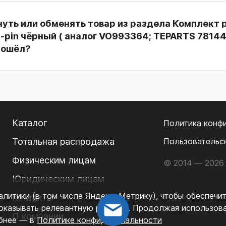
нуть или обменять товар из раздела Комплект 
3-pin чёрный ( аналог VO993364; TEPARTS 78144
дошёл?
Каталог
Политика конф
Тотальная распродажа
Пользовательс
Физическим лицам
© 2014 — 2026 
Юридическим лицам
литики (в том числе Яндекс. Метрику), чтобы обеспечи
Контакты
показывать релевантную рекламу. Продолжая использова
О компании
обнее — в
Политике конфиденциальности