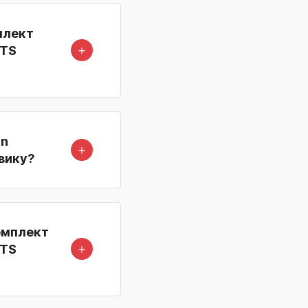
плект
＋
RTS
in
＋
вику?
омплект
＋
RTS