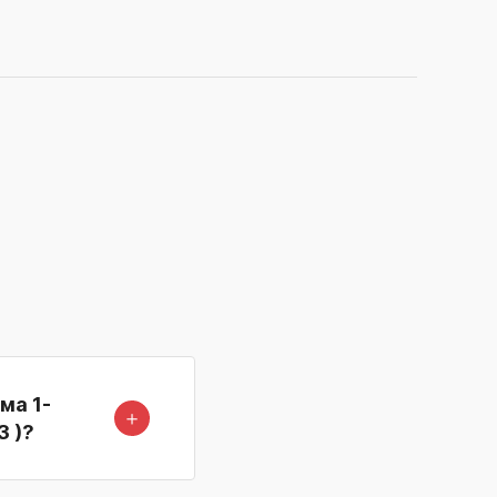
ма 1-
＋
3 )?