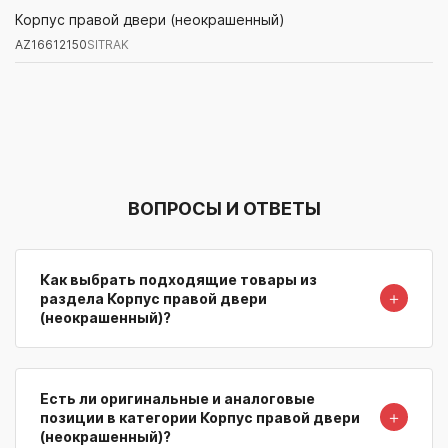
AZ16612150
SITRAK
Корпус правой двери (неокрашенный)
AZ16612150
SITRAK
Артикул/Бренд
Наименование
Поставщик/Склад
Наличи
ВОПРОСЫ И ОТВЕТЫ
Как выбрать подходящие товары из
＋
раздела Корпус правой двери
(неокрашенный)?
Есть ли оригинальные и аналоговые
＋
позиции в категории Корпус правой двери
(неокрашенный)?