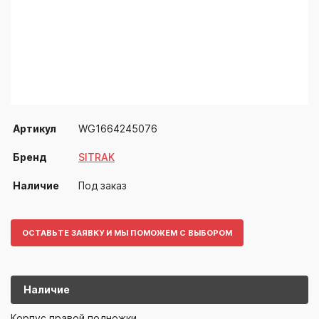
Артикул
WG1664245076
Бренд
SITRAK
Наличие
Под заказ
ОСТАВЬТЕ ЗАЯВКУ И МЫ ПОМОЖЕМ С ВЫБОРОМ
Наличие
WG16642450
SITRAK
Корпус правой подножки