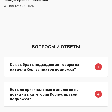
WG16642450
SITRAK
Артикул/Бренд
Наименование
Поставщик/Склад
Наличи
ВОПРОСЫ И ОТВЕТЫ
Как выбрать подходящие товары из
＋
раздела Корпус правой подножки?
Есть ли оригинальные и аналоговые
＋
позиции в категории Корпус правой
подножки?