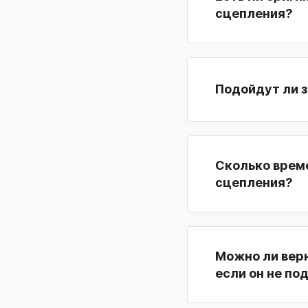
сцепления?
Подойдут ли з
Сколько време
сцепления?
Можно ли верн
если он не по