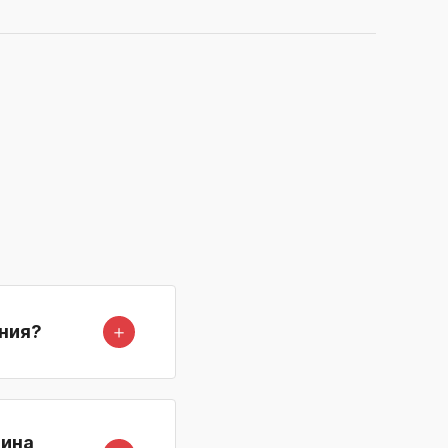
＋
ния?
зина