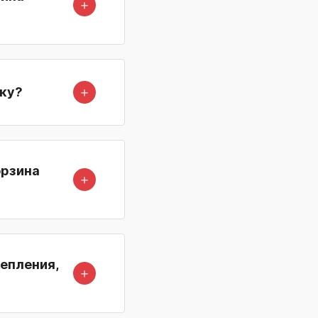
＋
＋
ику?
орзина
＋
цепления,
＋