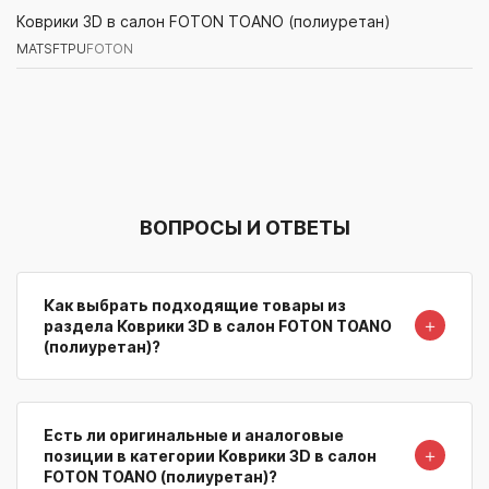
MATSFTPU
FOTON
Коврики 3D в салон FOTON TOANO (полиуретан)
MATSFTPU
FOTON
Артикул/Бренд
Наименование
Поставщик/Склад
Наличи
ВОПРОСЫ И ОТВЕТЫ
Как выбрать подходящие товары из
＋
раздела Коврики 3D в салон FOTON TOANO
(полиуретан)?
Есть ли оригинальные и аналоговые
＋
позиции в категории Коврики 3D в салон
FOTON TOANO (полиуретан)?