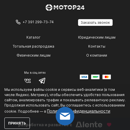
+7 391 299-73-74
Заказать звонок
Каталог
Юридическим лицам
Тотальная распродажа
Контакты
Физическим лицам
О компании
Мы в соц.сетях
Мы используем файлы cookie и сервисы веб‑аналитики (в том
© 2014 — 2026 г.
числе Яндекс. Метрику), чтобы обеспечить удобство пользования
Политика конфиденциальности
.
сайтом, анализировать трафик и показывать релевантную рекламу.
Продолжая использовать сайт, Вы соглашаетесь с использованием
Политике конфиденциальности
cookie. Подробнее — в
ПРИНЯТЬ
разработка и развитие с