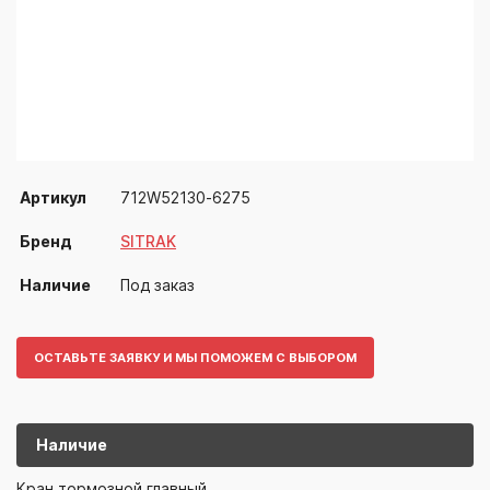
Артикул
712W52130-6275
Бренд
SITRAK
Наличие
Под заказ
ОСТАВЬТЕ ЗАЯВКУ И МЫ ПОМОЖЕМ С ВЫБОРОМ
Наличие
712W52130-
SITRAK
Кран тормозной главный