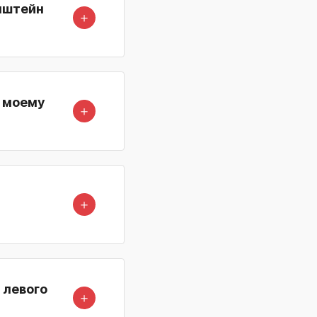
онштейн
＋
к моему
＋
＋
 левого
＋