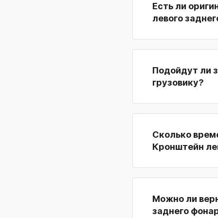
Есть ли ориги
левого заднег
Подойдут ли з
грузовику?
Сколько време
Кронштейн ле
Можно ли верн
заднего фонар