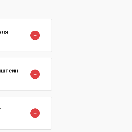
уля
＋
онштейн
＋
у
＋