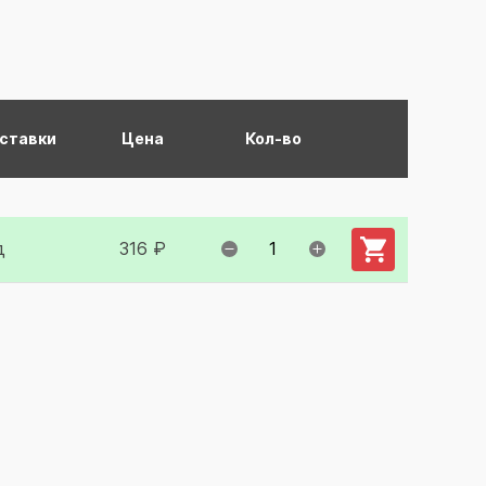
оставки
Цена
Кол-во
Добавить в ко
д
316 ₽