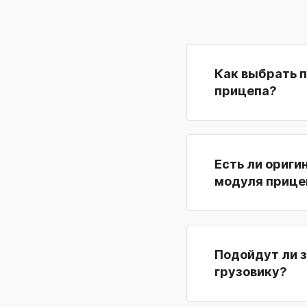
Как выбрать 
прицепа?
Есть ли ориги
модуля прице
Подойдут ли 
грузовику?