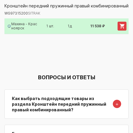
WG97315200
SITRAK
Кронштейн передний пружинный правый комбинированный
WG97315200
SITRAK
Артикул/Бренд
Наименование
Поставщик/Склад
Наличи
Махина - Крас
1 шт.
1д
11 538 ₽
ноярск
ВОПРОСЫ И ОТВЕТЫ
Как выбрать подходящие товары из
＋
раздела Кронштейн передний пружинный
правый комбинированный?