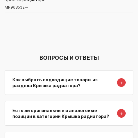
MR968532
—
Артикул/Бренд
Наименование
Поставщик/Склад
Наличи
ВОПРОСЫ И ОТВЕТЫ
Как выбрать подходящие товары из
＋
раздела Крышка радиатора?
Есть ли оригинальные и аналоговые
＋
позиции в категории Крышка радиатора?