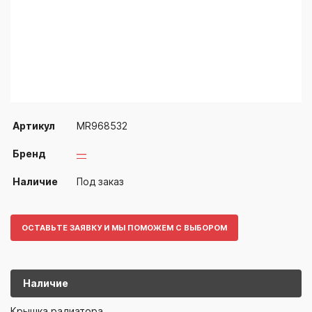
Артикул
MR968532
Бренд
—
Наличие
Под заказ
ОСТАВЬТЕ ЗАЯВКУ И МЫ ПОМОЖЕМ С ВЫБОРОМ
Наличие
MR968532
—
Крышка радиатора