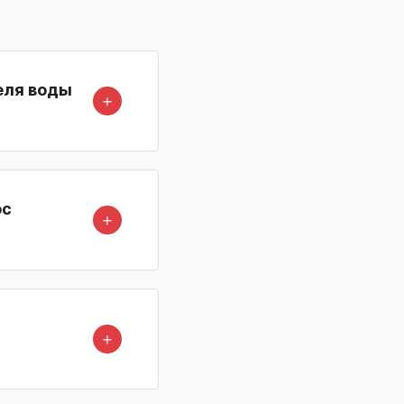
еля воды
＋
ос
＋
＋