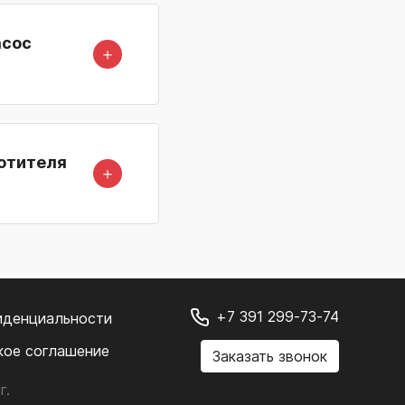
асос
＋
лотителя
＋
+7 391 299-73-74
иденциальности
кое соглашение
Заказать звонок
г.
.