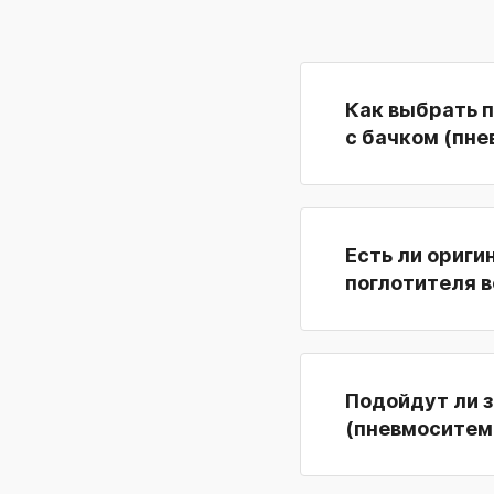
Как выбрать 
с бачком (пн
Есть ли ориги
поглотителя 
Подойдут ли з
(пневмоситема