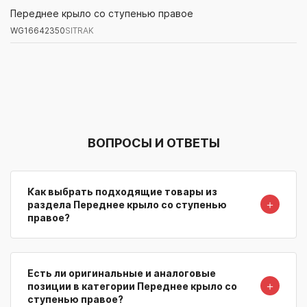
WG16642350
SITRAK
Переднее крыло со ступенью правое
WG16642350
SITRAK
Артикул/Бренд
Наименование
Поставщик/Склад
Наличи
ВОПРОСЫ И ОТВЕТЫ
Как выбрать подходящие товары из
＋
раздела Переднее крыло со ступенью
правое?
Есть ли оригинальные и аналоговые
＋
позиции в категории Переднее крыло со
ступенью правое?