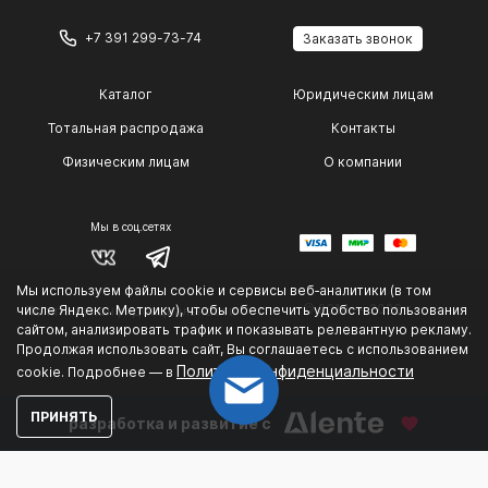
+7 391 299-73-74
Заказать звонок
Каталог
Юридическим лицам
Тотальная распродажа
Контакты
Физическим лицам
О компании
Мы в соц.сетях
Мы используем файлы cookie и сервисы веб‑аналитики (в том
© 2014 — 2026 г.
числе Яндекс. Метрику), чтобы обеспечить удобство пользования
Политика конфиденциальности
сайтом, анализировать трафик и показывать релевантную рекламу.
.
Продолжая использовать сайт, Вы соглашаетесь с использованием
Политике конфиденциальности
cookie. Подробнее — в
ПРИНЯТЬ
разработка и развитие с
Could not connect to the reCAPTCHA service. Please