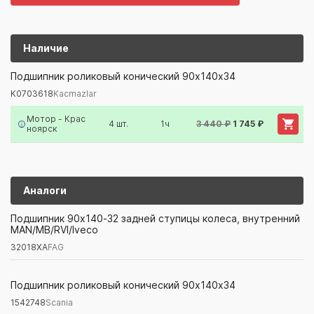
Наличие
K0703618
Kacmazlar
Подшипник роликовый конический 90x140x34
K0703618
Kacmazlar
Артикул/Бренд
Наименование
Поставщик/Склад
Наличи
Мотор - Крас
4 шт.
1ч
3 440 ₽
1 745 ₽
ноярск
Аналоги
32018XA
FAG
Подшипник 90х140-32 задней ступицы колеса, внутренний
MAN/MB/RVI/Iveco
Артикул/Бренд
Наименование
Поставщик/Склад
Наличи
32018XA
FAG
1542748
Scania
Подшипник роликовый конический 90x140x34
1542748
Scania