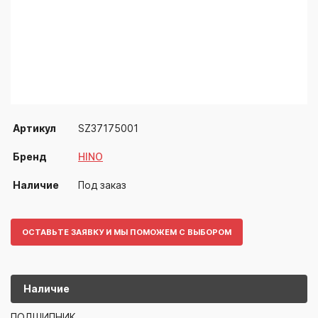
Артикул
SZ37175001
Бренд
HINO
Наличие
Под заказ
ОСТАВЬТЕ ЗАЯВКУ И МЫ ПОМОЖЕМ С ВЫБОРОМ
Наличие
SZ37175001
HINO
ПОДШИПНИК