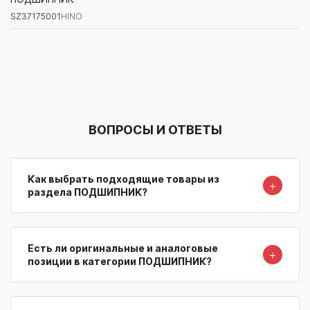
SZ37175001
HINO
Артикул/Бренд
Наименование
Поставщик/Склад
Наличи
ВОПРОСЫ И ОТВЕТЫ
Как выбрать подходящие товары из
＋
раздела ПОДШИПНИК?
Есть ли оригинальные и аналоговые
＋
позиции в категории ПОДШИПНИК?