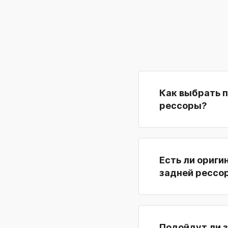
Как выбрать 
рессоры?
Есть ли ориги
задней рессо
Подойдут ли 