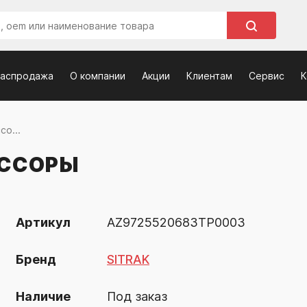
распродажа
О компании
Акции
Клиентам
Сервис
К
о...
ЕССОРЫ
Артикул
AZ9725520683TP0003
Бренд
SITRAK
Наличие
Под заказ