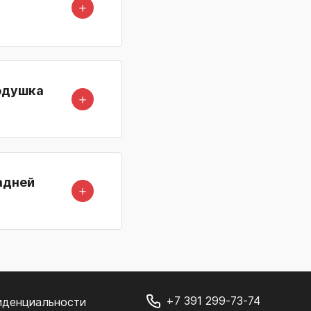
＋
Подушка
＋
адней
＋
+7 391 299-73-74
иденциальности