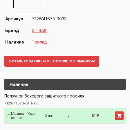
Артикул
712W41673-0033
Бренд
SITRAK
Наличие
1 склад
ОСТАВЬТЕ ЗАЯВКУ И МЫ ПОМОЖЕМ С ВЫБОРОМ
Наличие
712W41673-
SITRAK
Ползунок бокового защитного профиля
712W41673-
SITRAK
Артикул/Бренд
Наименование
Поставщик/Склад
Наличи
Махина - Крас
3 шт.
1д
81 ₽
ноярск