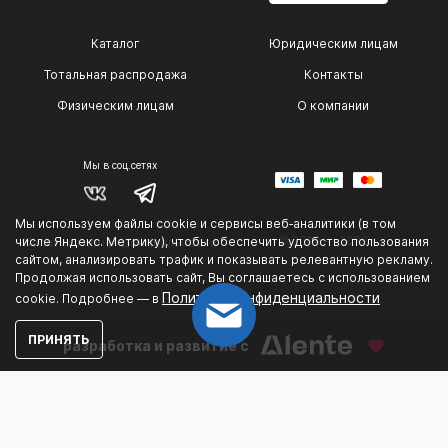
Каталог
Юридическим лицам
Тотальная распродажа
Контакты
Физическим лицам
О компании
Мы в соц.сетях
Мы используем файлы cookie и сервисы веб‑аналитики (в том
© 2014 — 2026 г.
числе Яндекс. Метрику), чтобы обеспечить удобство пользования
Политика конфиденциальности
сайтом, анализировать трафик и показывать релевантную рекламу.
.
Продолжая использовать сайт, Вы соглашаетесь с использованием
Политике конфиденциальности
cookie. Подробнее — в
ПРИНЯТЬ
разработка и развитие с
Could not connect to the reCAPTCHA service. Please
check your internet connection and reload to get a
reCAPTCHA challenge.