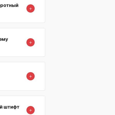
воротный
＋
оему
＋
＋
ый штифт
＋