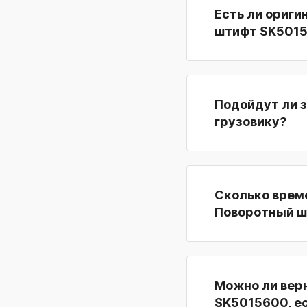
Есть ли ориги
штифт SK501
Подойдут ли 
грузовику?
Сколько време
Поворотный 
Можно ли вер
SK5015600, е