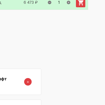
д
6 473 ₽
ифт
＋