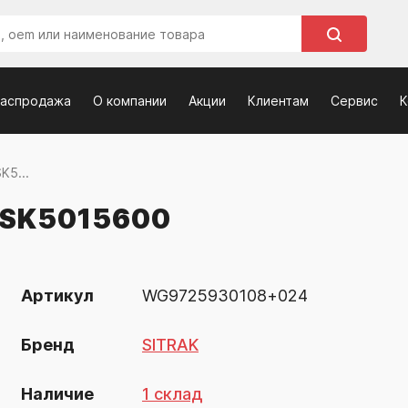
распродажа
О компании
Акции
Клиентам
Сервис
К
K5...
SK5015600
Артикул
WG9725930108+024
Бренд
SITRAK
Наличие
1 склад