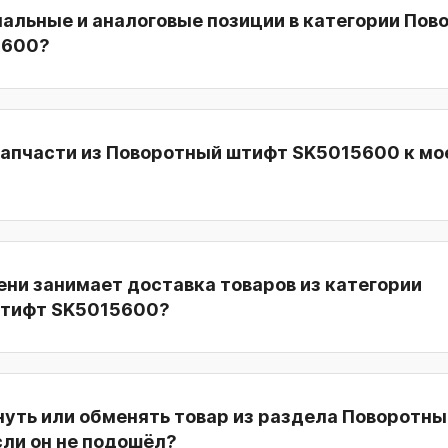
нальные и аналоговые позиции в категории По
5600?
запчасти из Поворотный штифт SK5015600 к м
ни занимает доставка товаров из категории
штифт SK5015600?
нуть или обменять товар из раздела Поворотн
сли он не подошёл?