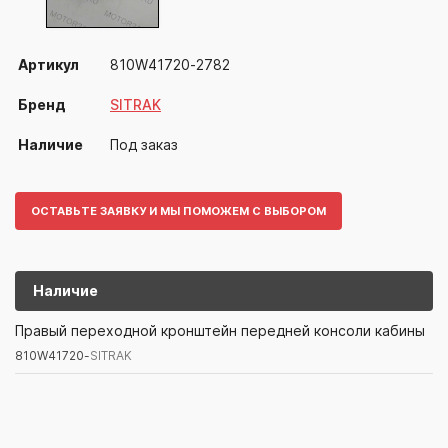
Артикул
810W41720-2782
Бренд
SITRAK
Наличие
Под заказ
ОСТАВЬТЕ ЗАЯВКУ И МЫ ПОМОЖЕМ С ВЫБОРОМ
Наличие
810W41720-
SITRAK
Правый переходной кронштейн передней консоли кабины
810W41720-
SITRAK
Артикул/Бренд
Наименование
Поставщик/Склад
Наличи