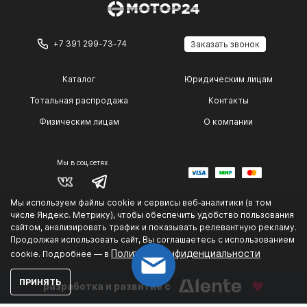
+7 391 299-73-74
Заказать звонок
Каталог
Юридическим лицам
Тотальная распродажа
Контакты
Физическим лицам
О компании
Мы в соц.сетях
Мы используем файлы cookie и сервисы веб‑аналитики (в том
© 2014 — 2026 г.
числе Яндекс. Метрику), чтобы обеспечить удобство пользования
Политика конфиденциальности
сайтом, анализировать трафик и показывать релевантную рекламу.
.
Продолжая использовать сайт, Вы соглашаетесь с использованием
Политике конфиденциальности
cookie. Подробнее — в
ПРИНЯТЬ
разработка и развитие с