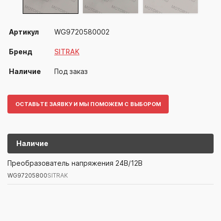
Артикул
WG9720580002
Бренд
SITRAK
Наличие
Под заказ
ОСТАВЬТЕ ЗАЯВКУ И МЫ ПОМОЖЕМ С ВЫБОРОМ
Наличие
WG97205800
SITRAK
Преобразователь напряжения 24В/12В
WG97205800
SITRAK
Артикул/Бренд
Наименование
Поставщик/Склад
Наличи