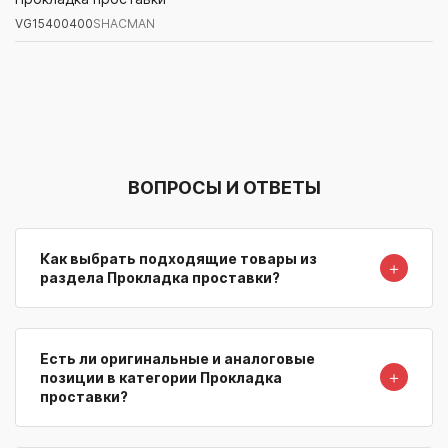
VG15400400
SHACMAN
Артикул/Бренд
Наименование
Поставщик/Склад
Наличи
ВОПРОСЫ И ОТВЕТЫ
Как выбрать подходящие товары из
＋
раздела Прокладка проставки?
Есть ли оригинальные и аналоговые
＋
позиции в категории Прокладка
проставки?