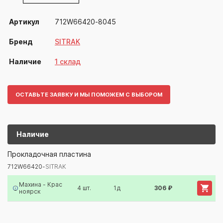
Артикул
712W66420-8045
Бренд
SITRAK
Наличие
1 склад
ОСТАВЬТЕ ЗАЯВКУ И МЫ ПОМОЖЕМ С ВЫБОРОМ
Наличие
712W66420-
SITRAK
Прокладочная пластина
712W66420-
SITRAK
Артикул/Бренд
Наименование
Поставщик/Склад
Наличи
Махина - Крас
4 шт.
1д
306 ₽
ноярск