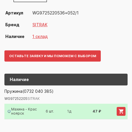
Артикул
WG9725220536+052/1
Бренд
SITRAK
Наличие
1 склад
ОСТАВЬТЕ ЗАЯВКУ И МЫ ПОМОЖЕМ С ВЫБОРОМ
Наличие
WG97252205
SITRAK
Пружина(0732 040 385)
WG97252205
SITRAK
Артикул/Бренд
Наименование
Поставщик/Склад
Наличи
Махина - Крас
6 шт.
1д
47 ₽
ноярск